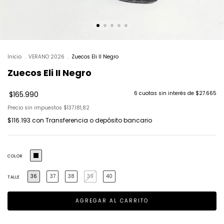
Inicio
.
VERANO 2026
.
Zuecos Eli II Negro
Zuecos Eli II Negro
$165.990
6
cuotas sin interés de
$27.665
Precio sin impuestos
$137.181,82
$116.193
con
Transferencia o depósito bancario
COLOR
36
37
38
39
40
TALLE