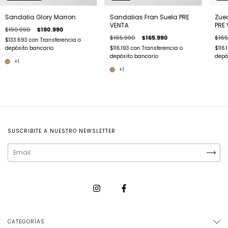
Sandalia Glory Marron
Sandalias Fran Suela PRE
Zue
VENTA
PRE
$190.990
$190.990
$165.990
$165.990
$165
$133.693
con
Transferencia o
depósito bancario
$116.193
con
Transferencia o
$116.
depósito bancario
depó
+1
+1
SUSCRIBITE A NUESTRO NEWSLETTER
CATEGORÍAS