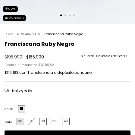
15
%
OFF
ENVÍO GRATIS
Inicio
.
NEW ARRIVALS
.
Franciscana Ruby Negro
Franciscana Ruby Negro
$195.990
$165.990
6
cuotas sin interés de
$27.665
Precio sin impuestos
$137.181,82
$116.193
con
Transferencia o depósito bancario
Envío gratis
COLOR
36
37
38
39
40
TALLE