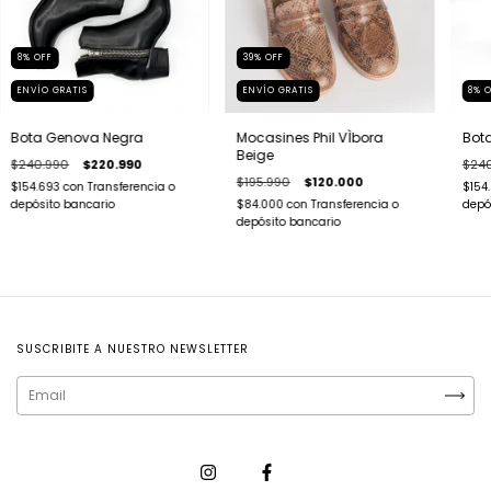
8
%
OFF
39
%
OFF
ENVÍO GRATIS
ENVÍO GRATIS
8
%
Bota Genova Negra
Mocasines Phil VÌbora
Bota
Beige
$240.990
$220.990
$240
$195.990
$120.000
$154.693
con
Transferencia o
$154
depósito bancario
$84.000
con
Transferencia o
depó
depósito bancario
SUSCRIBITE A NUESTRO NEWSLETTER