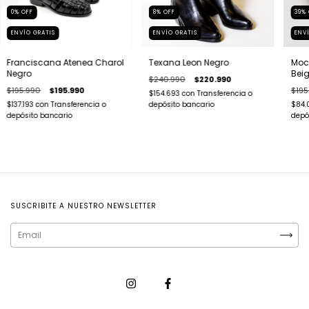
0
%
OFF
8
%
OFF
39
%
ENVÍO GRATIS
ENVÍO GRATIS
ENV
Franciscana Atenea Charol
Texana Leon Negro
Moca
Negro
Bei
$240.990
$220.990
$195.990
$195.990
$195
$154.693
con
Transferencia o
$137.193
con
Transferencia o
depósito bancario
$84.
depósito bancario
depó
SUSCRIBITE A NUESTRO NEWSLETTER