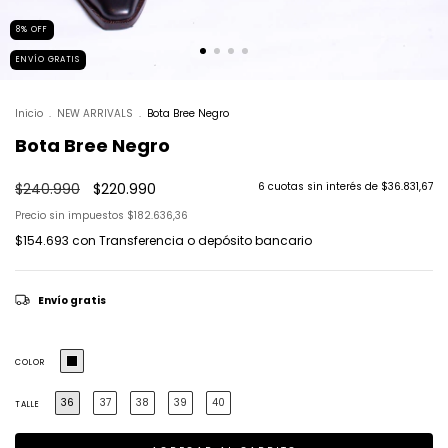
8
%
OFF
ENVÍO GRATIS
Inicio
.
NEW ARRIVALS
.
Bota Bree Negro
Bota Bree Negro
$240.990
$220.990
6
cuotas sin interés de
$36.831,67
Precio sin impuestos
$182.636,36
$154.693
con
Transferencia o depósito bancario
Envío gratis
COLOR
36
37
38
39
40
TALLE